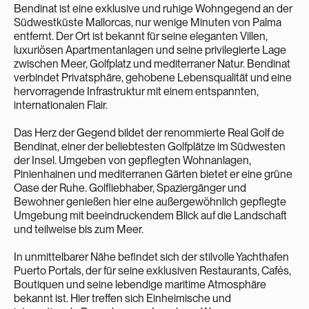
Bendinat ist eine exklusive und ruhige Wohngegend an der
Südwestküste Mallorcas, nur wenige Minuten von Palma
entfernt. Der Ort ist bekannt für seine eleganten Villen,
luxuriösen Apartmentanlagen und seine privilegierte Lage
zwischen Meer, Golfplatz und mediterraner Natur. Bendinat
verbindet Privatsphäre, gehobene Lebensqualität und eine
hervorragende Infrastruktur mit einem entspannten,
internationalen Flair.
Das Herz der Gegend bildet der renommierte Real Golf de
Bendinat, einer der beliebtesten Golfplätze im Südwesten
der Insel. Umgeben von gepflegten Wohnanlagen,
Pinienhainen und mediterranen Gärten bietet er eine grüne
Oase der Ruhe. Golfliebhaber, Spaziergänger und
Bewohner genießen hier eine außergewöhnlich gepflegte
Umgebung mit beeindruckendem Blick auf die Landschaft
und teilweise bis zum Meer.
In unmittelbarer Nähe befindet sich der stilvolle Yachthafen
Puerto Portals, der für seine exklusiven Restaurants, Cafés,
Boutiquen und seine lebendige maritime Atmosphäre
bekannt ist. Hier treffen sich Einheimische und