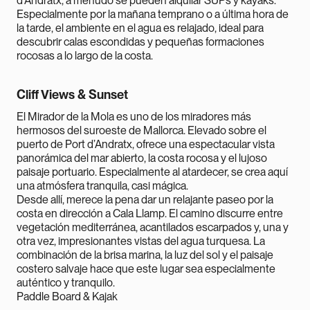
d'Andratx, a menudo se pueden alquilar SUPs y kayaks.
Especialmente por la mañana temprano
o a última hora de
la tarde, el ambiente en el agua es relajado, ideal para
descubrir calas escondidas y pequeñas formaciones
rocosas a lo largo de la costa.
Cliff Views & Sunset
El Mirador de la Mola es uno de los miradores más
hermosos del suroeste de Mallorca. Elevado sobre el
puerto de Port d’Andratx, ofrece una espectacular vista
panorámica del mar abierto, la costa rocosa y el lujoso
paisaje portuario. Especialmente al atardecer, se crea aquí
una atmósfera tranquila, casi mágica.
Desde allí, merece la pena dar un relajante paseo por la
costa en dirección a Cala Llamp. El camino discurre entre
vegetación mediterránea, acantilados escarpados y, una y
otra vez, impresionantes vistas del agua turquesa. La
combinación de la brisa marina, la luz del sol y el paisaje
costero salvaje hace que este lugar sea especialmente
auténtico y tranquilo.
Paddle Board & Kajak