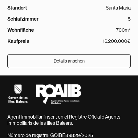
Standort
Santa María
Schlafzimmer
5
Wohnfläche
700m²
Kaufpreis
16.200.000€
Details ansehen
Details ansehen
Agent immobiliari inscrit en el Registre Oficial d’Agents
Immobiliaris de les Illes Balears.
Número de registre: GOIBE89829/2025