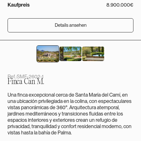
Kaufpreis
8.900.000€
Details ansehen
Details ansehen
Ref.:
SMF-2602-1
Finca Can M.
Una finca excepcional cerca de Santa María del Camí, en
una ubicación privilegiada en la colina, con espectaculares
vistas panorámicas de 360°. Arquitectura atemporal,
jardines mediterráneos y transiciones fluidas entre los
espacios interiores y exteriores crean un refugio de
privacidad, tranquilidad y confort residencial moderno, con
vistas hasta la bahía de Palma.