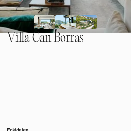
V
i
l
l
a
C
a
n
B
o
r
r
a
s
Diese stilvolle Villa befindet sich in erhöhter Lage oberhalb
des Hafens von Port Andratx, ist fußläufig erreichbar und
bietet einen spektakulären Blick auf das Meer und die
umliegende Natur.
Kontakt aufnehmen
Kontakt aufnehmen
Ecktdaten