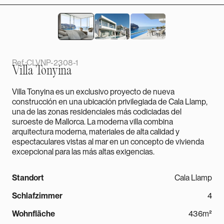
Ref.:
CLVNP-2308-1
Villa Tonyina
Villa Tonyina es un exclusivo proyecto de nueva
construcción en una ubicación privilegiada de Cala Llamp,
una de las zonas residenciales más codiciadas del
suroeste de Mallorca. La moderna villa combina
arquitectura moderna, materiales de alta calidad y
espectaculares vistas al mar en un concepto de vivienda
excepcional para las más altas exigencias.
Standort
Cala Llamp
Schlafzimmer
4
Wohnfläche
436m²