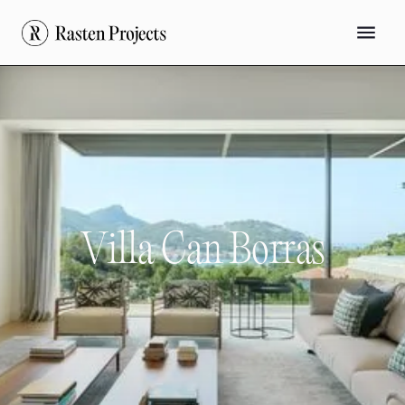
V
i
l
l
a
C
a
n
B
o
r
r
a
s