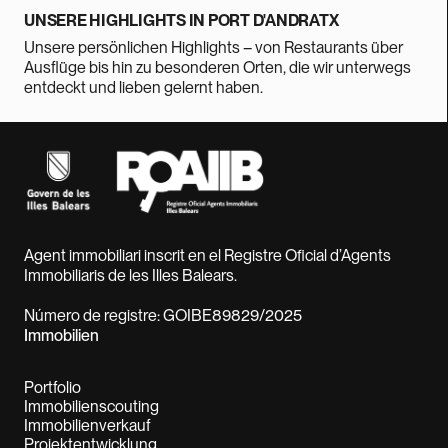
UNSERE HIGHLIGHTS IN PORT D'ANDRATX
Unsere persönlichen Highlights – von Restaurants über
Ausflüge bis hin zu besonderen Orten, die wir unterwegs
entdeckt und lieben gelernt haben.
Agent immobiliari inscrit en el Registre Oficial d’Agents
Immobiliaris de les Illes Balears.
Número de registre: GOIBE89829/2025
Immobilien
Portfolio
Immobilienscouting
Immobilienverkauf
Projektentwicklung