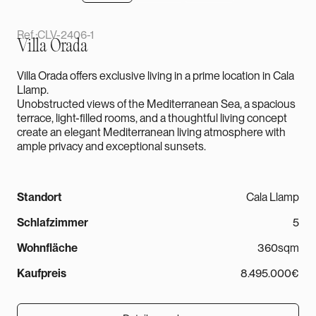
Ref.:
CLV-2406-1
Villa Orada
Villa Orada offers exclusive living in a prime location in Cala
Llamp.
Unobstructed views of the Mediterranean Sea, a spacious
terrace, light-filled rooms, and a thoughtful living concept
create an elegant Mediterranean living atmosphere with
ample privacy and exceptional sunsets.
Standort
Cala Llamp
Schlafzimmer
5
Wohnfläche
360sqm
Kaufpreis
8.495.000€