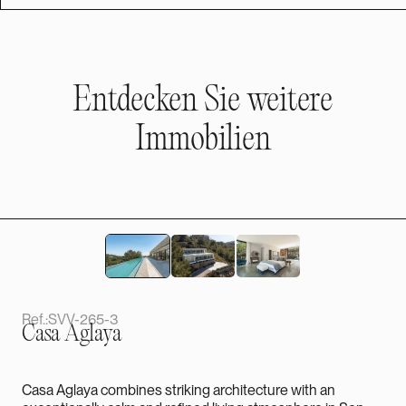
Entdecken Sie weitere
Immobilien
Ref.:
SVV-265-3
Casa Aglaya
Casa Aglaya combines striking architecture with an