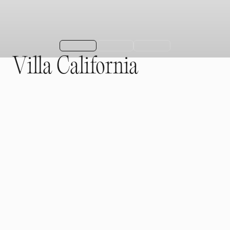
V
i
l
l
a
C
a
l
i
f
o
r
n
i
a
Villa California is located in the sought-after area of Alt
Bendinat, just a few minutes from the beach and Puerto
Portals marina. The architecture combines clean lines with
expansive glass surfaces, creating a light-filled living
environment.
Kontakt aufnehmen
Kontakt aufnehmen