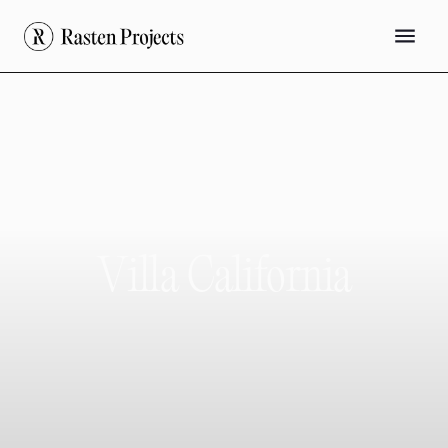
V
i
l
l
a
C
a
l
i
f
o
r
n
i
a