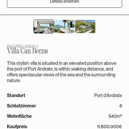
Details ansehen
Details ansehen
Ref.:
PAV-2507-1
Villa Can Borras
This stylish villa is situated in an elevated position above
the port of Port Andratx, is within walking distance, and
offers spectacular views of the sea and the surrounding
nature.
Standort
Port d'Andratx
Schlafzimmer
6
Wohnfläche
540m²
Kaufpreis
11.800.000€