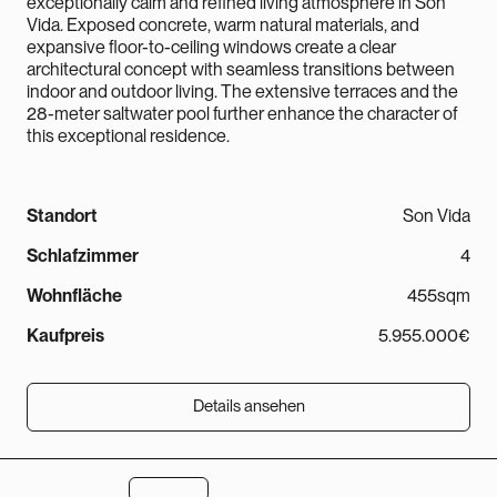
exceptionally calm and refined living atmosphere in Son
Vida. Exposed concrete, warm natural materials, and
expansive floor-to-ceiling windows create a clear
architectural concept with seamless transitions between
indoor and outdoor living. The extensive terraces and the
28-meter saltwater pool further enhance the character of
this exceptional residence.
Standort
Son Vida
Schlafzimmer
4
Wohnfläche
455sqm
Kaufpreis
5.955.000€
Details ansehen
Details ansehen