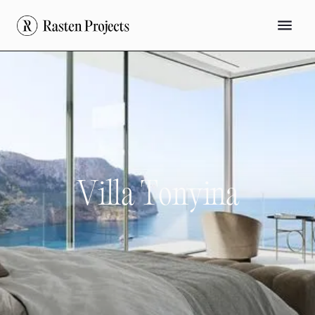
V
i
l
l
a
T
o
n
y
i
n
a