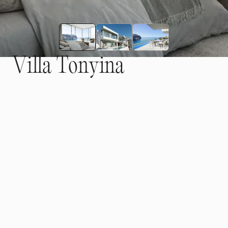
V
i
l
l
a
T
o
n
y
i
n
a
Villa Tonyina es un exclusivo proyecto de nueva
construcción en una ubicación privilegiada de Cala Llamp,
una de las zonas residenciales más codiciadas del
suroeste de Mallorca. La moderna villa combina
arquitectura moderna, materiales de alta calidad y
espectaculares vistas al mar en un concepto de vivienda
excepcional para las más altas exigencias.
Kontakt aufnehmen
Kontakt aufnehmen