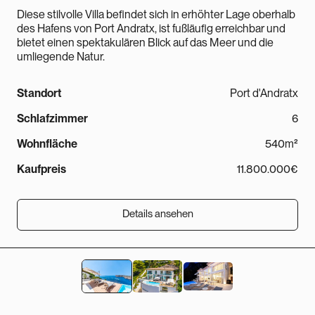
Diese stilvolle Villa befindet sich in erhöhter Lage oberhalb
des Hafens von Port Andratx, ist fußläufig erreichbar und
bietet einen spektakulären Blick auf das Meer und die
umliegende Natur.
Standort
Port d'Andratx
Schlafzimmer
6
Wohnfläche
540m²
Kaufpreis
11.800.000€
Details ansehen
Details ansehen